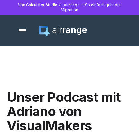
Von Calculator Studio zu Airrange → So einfach geht die
Migration
Unser Podcast mit
Adriano von
VisualMakers